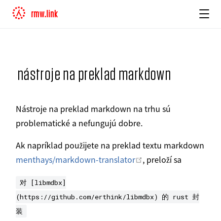
rmw.link
nástroje na preklad markdown
Nástroje na preklad markdown na trhu sú
problematické a nefungujú dobre.
Ak napríklad použijete na preklad textu markdown
Otvoriť v novom okn
menthays/markdown-translator
, preloží sa
对 [libmdbx]
(https://github.com/erthink/libmdbx) 的 rust 封
装