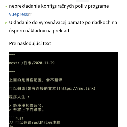
neprekladanie konfiguračných polí v programe
Otvoriť v novom okne
vuepress
Ukladanie do vyrovnávacej pamäte po riadkoch na
úsporu nákladov na preklad
Pre nasledujúci text