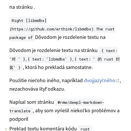
na stránku .
Right [libmdbx]
(https://github.com/erthink/libmdbx) The rust
Dôvodom je rozdelenie textu na
package of
Dôvodom je rozdelenie textu na stránku
{ text:
'对 ' },{ text: 'libmdbx' },{ text: ' 的 rust 封
, ktorá ho prekladá samostatne.
装' }
Otvo
Použitie niečoho iného, napríklad
dvojjazyčného
,
nezachováva štýl odkazu.
Napísal som stránku
@rmw/deepl-markdown-
, aby som vyriešil niekoľko problémov a
translate
podporil
Preklad textu komentára kódu
rust