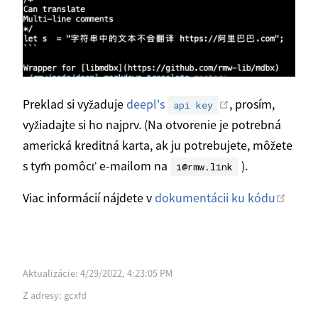
Otvoriť v novom
Preklad si vyžaduje
deepl's
, prosím,
api key
vyžiadajte si ho najprv. (Na otvorenie je potrebná
americká kreditná karta, ak ju potrebujete, môžete
s tým pomôcť e-mailom na
).
i@rmw.link
Otvor
Viac informácií nájdete v
dokumentácii ku kódu
Aktualizácie:
4/29/2022, 4:23:05 PM
Z adresy:
gcxfd