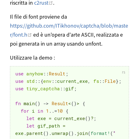
Aprire in una nuova finestra
riscritta in
c2rust
.
Il file di font proviene da
https://github.com/ITikhonov/captcha/blob/maste
Aprire in una nuova finestra
r/font.h
ed è un'opera d'arte ASCII, realizzata e
poi generata in un array usando unfont.
Utilizzare la demo :
use
anyhow
::
Result
;
use
std
::
{
env
::
current_exe
,
fs
::
File
}
;
use
tiny_captcha
::
gif
;
fn
main
(
)
->
Result
<
(
)
>
{
for
 i 
in
1
..=
10
{
let
 exe 
=
current_exe
(
)
?
;
let
 gif_path 
=
exe
.
parent
(
)
.
unwrap
(
)
.
join
(
format!
(
"