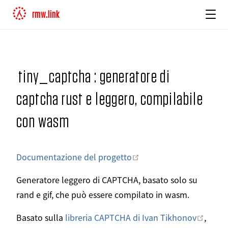
rmw.link
tiny_captcha : generatore di
captcha rust e leggero, compilabile
con wasm
Aprire in una nuova fin
Documentazione del progetto
Generatore leggero di CAPTCHA, basato solo su
rand e gif, che può essere compilato in wasm.
Aprire
Basato sulla
libreria CAPTCHA di Ivan Tikhonov
,