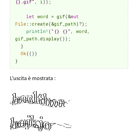
{}.gif"
,
 i
)
)
;
let
 word 
=
gif
(
&
mut
File
::
create
(
&
gif_path
)
?
)
;
println!
(
"{} {}"
,
 word
,
gif_path
.
display
(
)
)
;
}
Ok
(
(
)
)
}
L'uscita è mostrata :