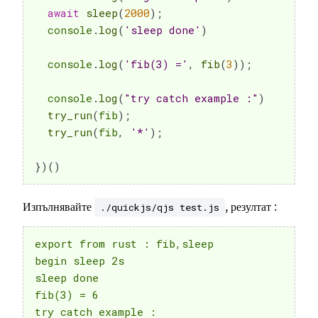
await
sleep
(
2000
)
;
  console
.
log
(
'sleep done'
)
  console
.
log
(
'fib(3) ='
,
fib
(
3
)
)
;
  console
.
log
(
"try catch example :"
)
try_run
(
fib
)
;
try_run
(
fib
,
'*'
)
;
}
)
(
)
Изпълнявайте
, резултат :
./quickjs/qjs test.js
export from rust : fib,sleep

begin sleep 2s

sleep done

fib(3) = 6

try catch example :
