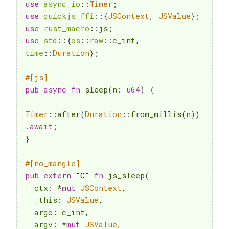
use
async_io
::
Timer
;
use
quickjs_ffi
::
{
JSContext
,
JSValue
}
;
use
rust_macro
::
js
;
use
std
::
{
os
::
raw
::
c_int
,
time
::
Duration
}
;
#[js]
pub
async
fn
sleep
(
n
:
u64
)
{
Timer
::
after
(
Duration
::
from_millis
(
n
)
)
.
await
;
}
#[no_mangle]
pub
extern
"C"
fn
js_sleep
(
  ctx
:
*
mut
JSContext
,
  _this
:
JSValue
,
  argc
:
 c_int
,
  argv
:
*
mut
JSValue
,