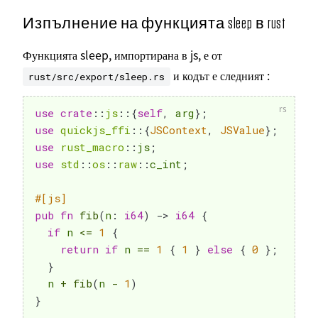
Изпълнение на функцията sleep в rust
Функцията sleep, импортирана в js, е от
и кодът е следният :
rust/src/export/sleep.rs
use
crate
::
js
::
{
self
,
 arg
}
;
use
quickjs_ffi
::
{
JSContext
,
JSValue
}
;
use
rust_macro
::
js
;
use
std
::
os
::
raw
::
c_int
;
#[js]
pub
fn
fib
(
n
:
i64
)
->
i64
{
if
 n 
<=
1
{
return
if
 n 
==
1
{
1
}
else
{
0
}
;
}
  n 
+
fib
(
n 
-
1
)
}