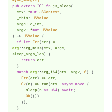
pub
extern
"C"
fn
js_sleep
(
  ctx
:
*
mut
JSContext
,
  _this
:
JSValue
,
  argc
:
 c_int
,
  argv
:
*
mut
JSValue
,
)
->
JSValue
{
if
let
Err
(
err
)
=
arg
::
arg_miss
(
ctx
,
 argc
,
sleep_args_len
)
{
return
 err
;
}
match
arg
::
arg_i64
(
ctx
,
 argv
,
0
)
{
Err
(
err
)
=>
 err
,
Ok
(
n
)
=>
run
(
ctx
,
async
move
{
sleep
(
n 
as
u64
)
.
await
;
Ok
(
(
)
)
}
)
,
}