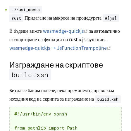
./rust_macro
Прилагане на макроса на процедурата
rust
#[js]
Отваряне в нов проз
В бъдеще вижте
wasmedge-quickjs
за автоматично
експортиране на функции на rust в js функции.
Отваряне 
wasmedge-quickjs → JsFunctionTrampoline
Изграждане на скриптове
build.xsh
Без да се бавим повече, нека преминем направо към
изходния код на скрипта за изграждане на
build.xsh
#!/usr/bin/env xonsh

from pathlib import Path
