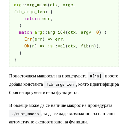
arg
::
arg_miss
(
ctx
,
 argc
,
fib_args_len
)
{
return
 err
;
}
match
arg
::
arg_i64
(
ctx
,
 argv
,
0
)
{
Err
(
err
)
=>
 err
,
Ok
(
n
)
=>
js
::
val
(
ctx
,
fib
(
n
)
)
,
}
}
Понастоящем макросът на процедурата
просто
#[js]
добавя константа
, която идентифицира
fib_args_len
броя на аргументите на функцията.
В бъдеще може да се напише макрос на процедурата
, за да се даде възможност за напълно
./rust_macro
автоматично експортиране на функции.