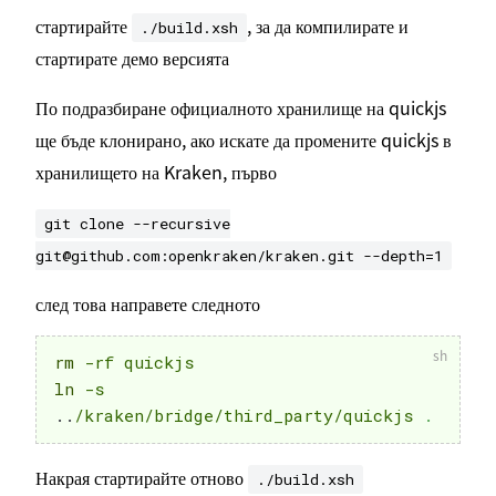
стартирайте
, за да компилирате и
./build.xsh
стартирате демо версията
По подразбиране официалното хранилище на quickjs
ще бъде клонирано, ако искате да промените quickjs в
хранилището на Kraken, първо
git clone --recursive
git@github.com:openkraken/kraken.git --depth=1
след това направете следното
rm
ln
 -s 
..
/kraken/bridge/third_party/quickjs 
.
Накрая стартирайте отново
./build.xsh