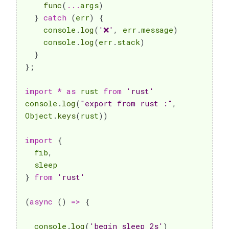
func
(
...
args
)
}
catch
(
err
)
{
    console
.
log
(
'❌'
,
 err
.
message
)
    console
.
log
(
err
.
stack
)
}
}
;
import
*
as
 rust 
from
'rust'
console
.
log
(
"export from rust :"
,
Object
.
keys
(
rust
)
)
import
{
  fib
,
}
from
'rust'
(
async
(
)
=>
{
  console
.
log
(
'begin sleep 2s'
)