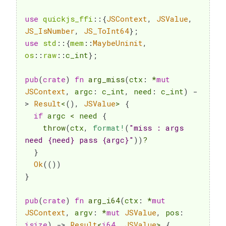
use
quickjs_ffi
::
{
JSContext
,
JSValue
,
JS_IsNumber
,
JS_ToInt64
}
;
use
std
::
{
mem
::
MaybeUninit
,
os
::
raw
::
c_int
}
;
pub
(
crate
)
fn
arg_miss
(
ctx
:
*
mut
JSContext
,
 argc
:
 c_int
,
 need
:
 c_int
)
-
>
Result
<
(
)
,
JSValue
>
{
if
 argc 
<
 need 
{
throw
(
ctx
,
format!
(
"miss : args 
need {need} pass {argc}"
)
)
?
}
Ok
(
(
)
)
}
pub
(
crate
)
fn
arg_i64
(
ctx
:
*
mut
JSContext
,
 argv
:
*
mut
JSValue
,
 pos
:
isize
)
->
Result
<
i64
,
JSValue
>
{