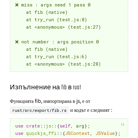
❌ miss : args need 1 pass 0

    at fib (native)

    at try_run (test.js:8)

    at <anonymous> (test.js:27)

❌ not number : args position 0

    at fib (native)

    at try_run (test.js:6)

Изпълнение на fib в rust
Функцията fib, импортирана в js, е от
и кодът е следният :
rust/src/export/fib.rs
use
crate
::
js
::
{
self
,
 arg
}
;
use
quickjs_ffi
::
{
JSContext
,
JSValue
}
;