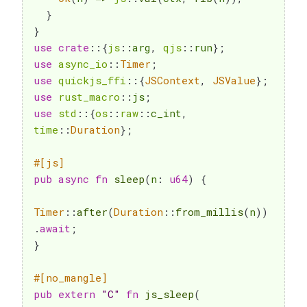
}
}
use
crate
::
{
js
::
arg
,
qjs
::
run
}
;
use
async_io
::
Timer
;
use
quickjs_ffi
::
{
JSContext
,
JSValue
}
;
use
rust_macro
::
js
;
use
std
::
{
os
::
raw
::
c_int
,
time
::
Duration
}
;
#[js]
pub
async
fn
sleep
(
n
:
u64
)
{
Timer
::
after
(
Duration
::
from_millis
(
n
)
)
.
await
;
}
#[no_mangle]
pub
extern
"C"
fn
js_sleep
(