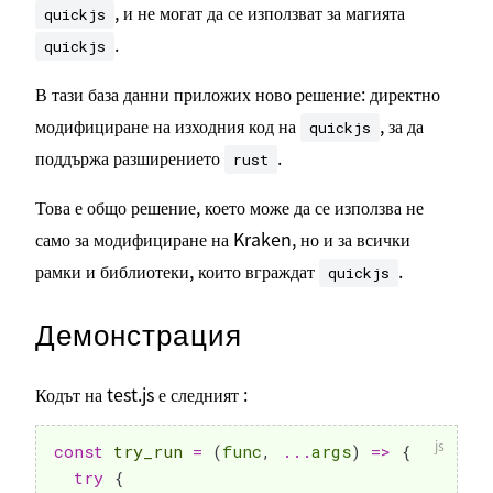
, и не могат да се използват за магията
quickjs
.
quickjs
В тази база данни приложих ново решение: директно
модифициране на изходния код на
, за да
quickjs
поддържа разширението
.
rust
Това е общо решение, което може да се използва не
само за модифициране на Kraken, но и за всички
рамки и библиотеки, които вграждат
.
quickjs
Демонстрация
Кодът на test.js е следният :
const
try_run
=
(
func
,
...
args
)
=>
{
try
{