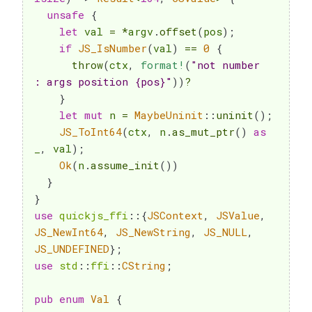
unsafe
{
let
 val 
=
*
argv
.
offset
(
pos
)
;
if
JS_IsNumber
(
val
)
==
0
{
throw
(
ctx
,
format!
(
"not number 
: args position {pos}"
)
)
?
}
let
mut
 n 
=
MaybeUninit
::
uninit
(
)
;
JS_ToInt64
(
ctx
,
 n
.
as_mut_ptr
(
)
as
_
,
 val
)
;
Ok
(
n
.
assume_init
(
)
)
}
}
use
quickjs_ffi
::
{
JSContext
,
JSValue
,
JS_NewInt64
,
JS_NewString
,
JS_NULL
,
JS_UNDEFINED
}
;
use
std
::
ffi
::
CString
;
pub
enum
Val
{