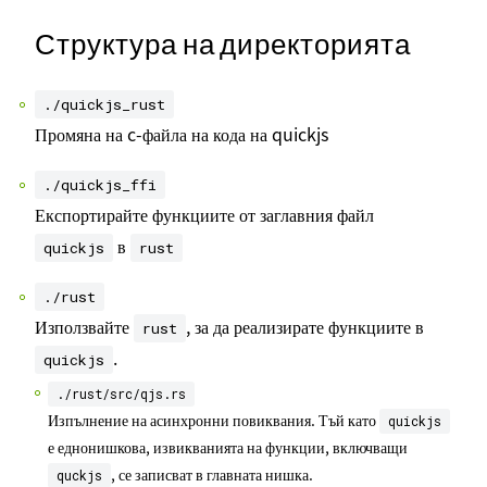
Структура на директорията
./quickjs_rust
Промяна на c-файла на кода на quickjs
./quickjs_ffi
Експортирайте функциите от заглавния файл
в
quickjs
rust
./rust
Използвайте
, за да реализирате функциите в
rust
.
quickjs
./rust/src/qjs.rs
Изпълнение на асинхронни повиквания. Тъй като
quickjs
е еднонишкова, извикванията на функции, включващи
, се записват в главната нишка.
quckjs