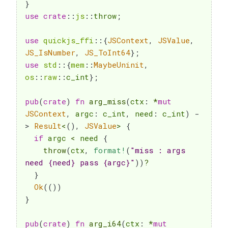
}
use
crate
::
js
::
throw
;
use
quickjs_ffi
::
{
JSContext
,
JSValue
,
JS_IsNumber
,
JS_ToInt64
}
;
use
std
::
{
mem
::
MaybeUninit
,
os
::
raw
::
c_int
}
;
pub
(
crate
)
fn
arg_miss
(
ctx
:
*
mut
JSContext
,
 argc
:
 c_int
,
 need
:
 c_int
)
-
>
Result
<
(
)
,
JSValue
>
{
if
 argc 
<
 need 
{
throw
(
ctx
,
format!
(
"miss : args 
need {need} pass {argc}"
)
)
?
}
Ok
(
(
)
)
}
pub
(
crate
)
fn
arg_i64
(
ctx
:
*
mut