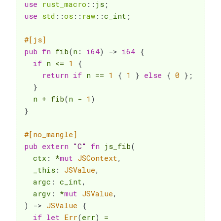
use
rust_macro
::
js
;
use
std
::
os
::
raw
::
c_int
;
#[js]
pub
fn
fib
(
n
:
i64
)
->
i64
{
if
 n 
<=
1
{
return
if
 n 
==
1
{
1
}
else
{
0
}
;
}
  n 
+
fib
(
n 
-
1
)
}
#[no_mangle]
pub
extern
"C"
fn
js_fib
(
  ctx
:
*
mut
JSContext
,
  _this
:
JSValue
,
  argc
:
 c_int
,
  argv
:
*
mut
JSValue
,
)
->
JSValue
{
if
let
Err
(
err
)
=