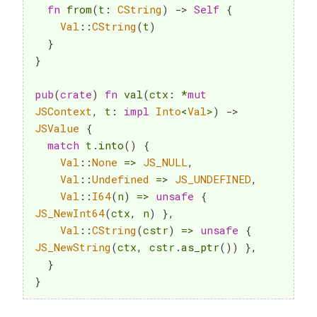
fn
from
(
t
:
CString
)
->
Self
{
Val
::
CString
(
t
)
}
}
pub
(
crate
)
fn
val
(
ctx
:
*
mut
JSContext
,
 t
:
impl
Into
<
Val
>
)
->
JSValue
{
match
 t
.
into
(
)
{
Val
::
None
=>
JS_NULL
,
Val
::
Undefined
=>
JS_UNDEFINED
,
Val
::
I64
(
n
)
=>
unsafe
{
JS_NewInt64
(
ctx
,
 n
)
}
,
Val
::
CString
(
cstr
)
=>
unsafe
{
JS_NewString
(
ctx
,
 cstr
.
as_ptr
(
)
)
}
,
}
}