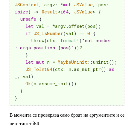
JSContext
,
 argv
:
*
mut
JSValue
,
 pos
:
isize
)
->
Result
<
i64
,
JSValue
>
{
unsafe
{
let
 val 
=
*
argv
.
offset
(
pos
)
;
if
JS_IsNumber
(
val
)
==
0
{
throw
(
ctx
,
format!
(
"not number 
: args position {pos}"
)
)
?
}
let
mut
 n 
=
MaybeUninit
::
uninit
(
)
;
JS_ToInt64
(
ctx
,
 n
.
as_mut_ptr
(
)
as
_
,
 val
)
;
Ok
(
n
.
assume_init
(
)
)
}
}
В момента се проверява само броят на аргументите и се
чете типът i64.