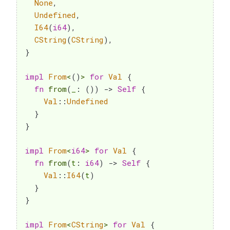
None
,
Undefined
,
I64
(
i64
)
,
CString
(
CString
)
,
}
impl
From
<
(
)
>
for
Val
{
fn
from
(
_
:
(
)
)
->
Self
{
Val
::
Undefined
}
}
impl
From
<
i64
>
for
Val
{
fn
from
(
t
:
i64
)
->
Self
{
Val
::
I64
(
t
)
}
}
impl
From
<
CString
>
for
Val
{