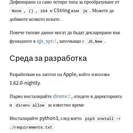
Дефинирани са само четири типа за преобразуване от
,
,
и CString към
. Можете да
None
()
i64
js
добавите колкото искате.
Повече типове данни могат да бъдат декларирани във
Отваряне в нов прозорец
функциите в
qjs_sys
, започващи с
.
JS_New
Среда за разработка
Разработвам на лаптоп на Apple, който използва
1.62.0-nightly.
Отваряне в нов прозорец
Първо инсталирайте
direnv
, отидете в директорията
и
за известно време
direnv allow
Инсталирайте python3, след което
pip3 install -r
./requirements.txt