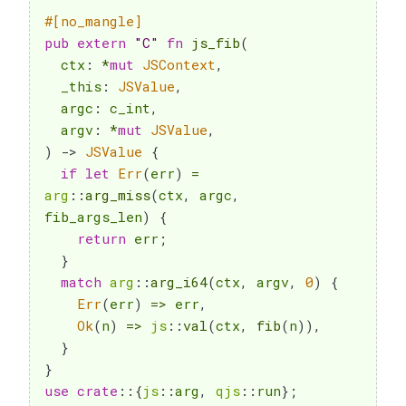
#[no_mangle]
pub
extern
"C"
fn
js_fib
(
  ctx
:
*
mut
JSContext
,
  _this
:
JSValue
,
  argc
:
 c_int
,
  argv
:
*
mut
JSValue
,
)
->
JSValue
{
if
let
Err
(
err
)
=
arg
::
arg_miss
(
ctx
,
 argc
,
fib_args_len
)
{
return
 err
;
}
match
arg
::
arg_i64
(
ctx
,
 argv
,
0
)
{
Err
(
err
)
=>
 err
,
Ok
(
n
)
=>
js
::
val
(
ctx
,
fib
(
n
)
)
,
}
}
use
crate
::
{
js
::
arg
,
qjs
::
run
}
;