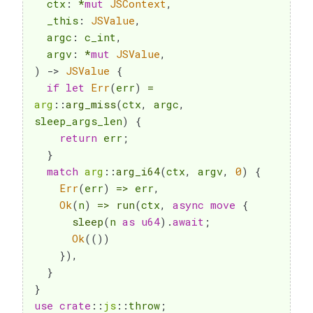
  ctx
:
*
mut
JSContext
,
  _this
:
JSValue
,
  argc
:
 c_int
,
  argv
:
*
mut
JSValue
,
)
->
JSValue
{
if
let
Err
(
err
)
=
arg
::
arg_miss
(
ctx
,
 argc
,
sleep_args_len
)
{
return
 err
;
}
match
arg
::
arg_i64
(
ctx
,
 argv
,
0
)
{
Err
(
err
)
=>
 err
,
Ok
(
n
)
=>
run
(
ctx
,
async
move
{
sleep
(
n 
as
u64
)
.
await
;
Ok
(
(
)
)
}
)
,
}
}
use
crate
::
js
::
throw
;