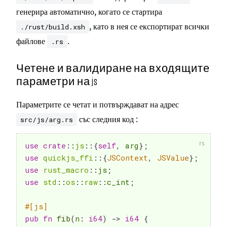
генерира автоматично, когато се стартира
, като в нея се експортират всички
./rust/build.xsh
файлове
.
.rs
Четене и валидиране на входящите
параметри на js
Параметрите се четат и потвърждават на адрес
със следния код :
src/js/arg.rs
use
crate
::
js
::
{
self
,
 arg
}
;
use
quickjs_ffi
::
{
JSContext
,
JSValue
}
;
use
rust_macro
::
js
;
use
std
::
os
::
raw
::
c_int
;
#[js]
pub
fn
fib
(
n
:
i64
)
->
i64
{