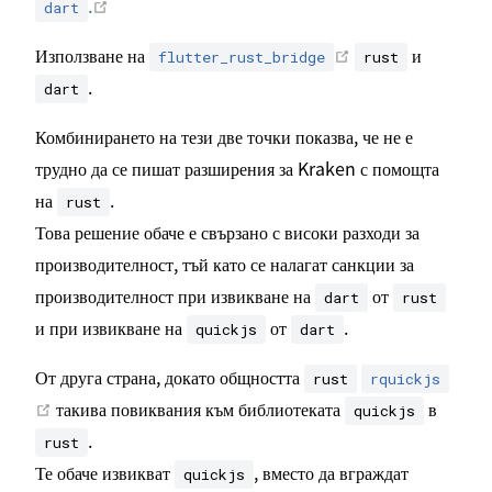
Отваряне в нов прозорец
.
dart
Отваряне в нов пр
Използване на
и
flutter_rust_bridge
rust
.
dart
Комбинирането на тези две точки показва, че не е
трудно да се пишат разширения за Kraken с помощта
на
.
rust
Това решение обаче е свързано с високи разходи за
производителност, тъй като се налагат санкции за
производителност при извикване на
от
dart
rust
и при извикване на
от
.
quickjs
dart
От друга страна, докато общността
rust
rquickjs
Отваряне в нов прозорец
такива повиквания към библиотеката
в
quickjs
.
rust
Те обаче извикват
, вместо да вграждат
quickjs