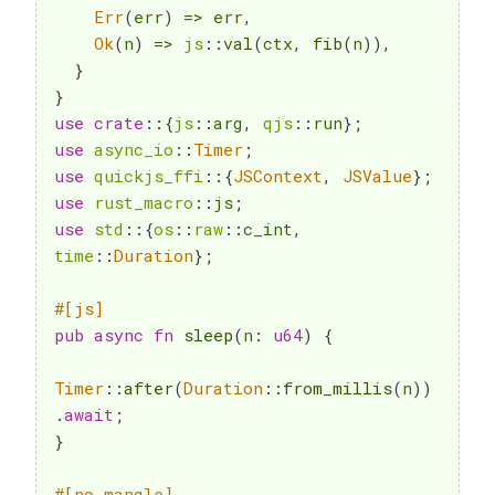
Err
(
err
)
=>
 err
,
Ok
(
n
)
=>
js
::
val
(
ctx
,
fib
(
n
)
)
,
}
}
use
crate
::
{
js
::
arg
,
qjs
::
run
}
;
use
async_io
::
Timer
;
use
quickjs_ffi
::
{
JSContext
,
JSValue
}
;
use
rust_macro
::
js
;
use
std
::
{
os
::
raw
::
c_int
,
time
::
Duration
}
;
#[js]
pub
async
fn
sleep
(
n
:
u64
)
{
Timer
::
after
(
Duration
::
from_millis
(
n
)
)
.
await
;
}
#[no_mangle]