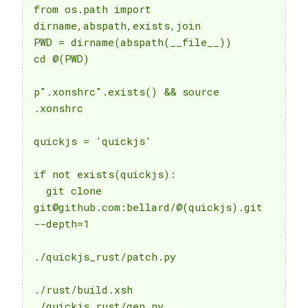
from os.path import 
dirname,abspath,exists,join

PWD = dirname(abspath(__file__))

cd @(PWD)

p".xonshrc".exists() && source 
.xonshrc

quickjs = 'quickjs'

if not exists(quickjs):

  git clone 
git@github.com:bellard/@(quickjs).git 
--depth=1

./quickjs_rust/patch.py

./rust/build.xsh

./quickjs_rust/gen.py
