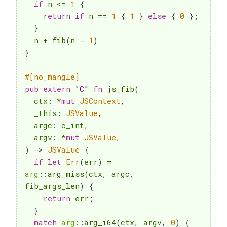
if
 n 
<=
1
{
return
if
 n 
==
1
{
1
}
else
{
0
}
;
}
  n 
+
fib
(
n 
-
1
)
}
#[no_mangle]
pub
extern
"C"
fn
js_fib
(
  ctx
:
*
mut
JSContext
,
  _this
:
JSValue
,
  argc
:
 c_int
,
  argv
:
*
mut
JSValue
,
)
->
JSValue
{
if
let
Err
(
err
)
=
arg
::
arg_miss
(
ctx
,
 argc
,
fib_args_len
)
{
return
 err
;
}
match
arg
::
arg_i64
(
ctx
,
 argv
,
0
)
{