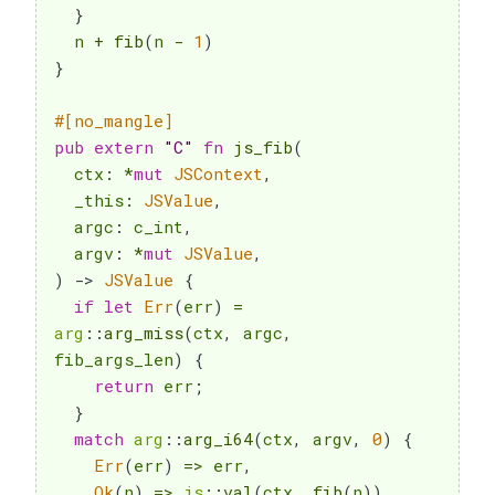
}
  n 
+
fib
(
n 
-
1
)
}
#[no_mangle]
pub
extern
"C"
fn
js_fib
(
  ctx
:
*
mut
JSContext
,
  _this
:
JSValue
,
  argc
:
 c_int
,
  argv
:
*
mut
JSValue
,
)
->
JSValue
{
if
let
Err
(
err
)
=
arg
::
arg_miss
(
ctx
,
 argc
,
fib_args_len
)
{
return
 err
;
}
match
arg
::
arg_i64
(
ctx
,
 argv
,
0
)
{
Err
(
err
)
=>
 err
,
Ok
(
n
)
=>
js
::
val
(
ctx
,
fib
(
n
)
)
,