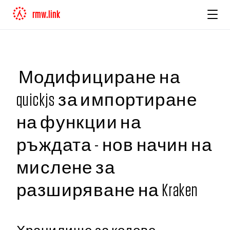
rmw.link
Модифициране на
quickjs за импортиране
на функции на
ръждата - нов начин на
мислене за
разширяване на Kraken