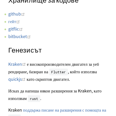
Хранилище за кодове
Отваряне в нов прозорец
github
Отваряне в нов прозорец
гейт
Отваряне в нов прозорец
gitflic
Отваряне в нов прозорец
bitbucket
Генезисът
Отваряне в нов прозорец
Kraken
е високопроизводителен двигател за уеб
рендиране, базиран на
, който използва
Flutter
Отваряне в нов прозорец
quickjs
като скриптов двигател.
Исках да напиша някои разширения за Kraken, като
използвам
.
rust
Kraken
поддържа писане на разширения с помощта на