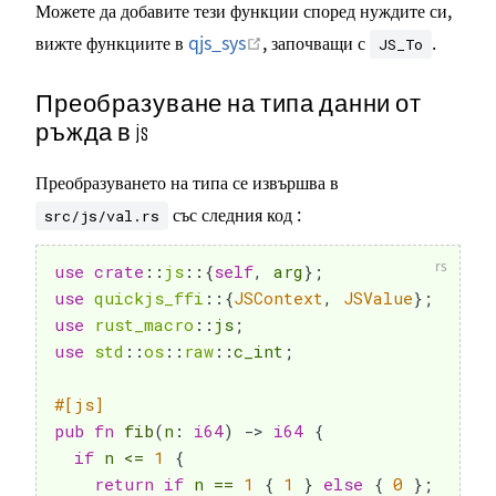
Можете да добавите тези функции според нуждите си,
Отваряне в нов прозорец
вижте функциите в
qjs_sys
, започващи с
.
JS_To
Преобразуване на типа данни от
ръжда в js
Преобразуването на типа се извършва в
със следния код :
src/js/val.rs
use
crate
::
js
::
{
self
,
 arg
}
;
use
quickjs_ffi
::
{
JSContext
,
JSValue
}
;
use
rust_macro
::
js
;
use
std
::
os
::
raw
::
c_int
;
#[js]
pub
fn
fib
(
n
:
i64
)
->
i64
{
if
 n 
<=
1
{
return
if
 n 
==
1
{
1
}
else
{
0
}
;