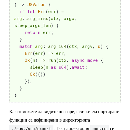
)
->
JSValue
{
if
let
Err
(
err
)
=
arg
::
arg_miss
(
ctx
,
 argc
,
sleep_args_len
)
{
return
 err
;
}
match
arg
::
arg_i64
(
ctx
,
 argv
,
0
)
{
Err
(
err
)
=>
 err
,
Ok
(
n
)
=>
run
(
ctx
,
async
move
{
sleep
(
n 
as
u64
)
.
await
;
Ok
(
(
)
)
}
)
,
}
}
Както можете да видите по-горе, всички експортирани
функции са дефинирани в директорията
. Тази директория
се
./rust/src/export
mod.rs