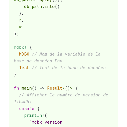
    db_path
.
into
(
)
}
,
  r
,
)
;
mdbx!
{
MDBX
// Nom de la variable de la 
base de données Env
Test
// Test de la base de données
}
fn
main
(
)
->
Result
<
(
)
>
{
// Afficher le numéro de version de 
libmdbx
unsafe
{
println!
(
"mdbx version 