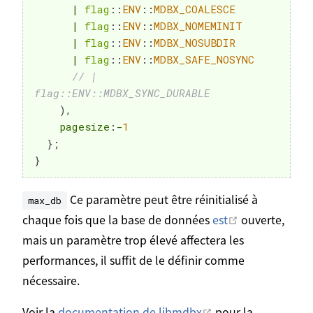
|
flag
::
ENV
::
MDBX_COALESCE
|
flag
::
ENV
::
MDBX_NOMEMINIT
|
flag
::
ENV
::
MDBX_NOSUBDIR
|
flag
::
ENV
::
MDBX_SAFE_NOSYNC
// | 
flag::ENV::MDBX_SYNC_DURABLE
)
,
    pagesize
:
-
1
}
;
}
Ce paramètre peut être réinitialisé à
max_db
Ouvrir dans u
chaque fois que la base de données
est
ouverte,
mais un paramètre trop élevé affectera les
performances, il suffit de le définir comme
nécessaire.
Ouvrir dans une no
Voir la
documentation de libmdbx
pour la