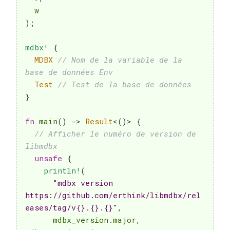
)
;
mdbx!
{
MDBX
// Nom de la variable de la 
base de données Env
Test
// Test de la base de données
}
fn
main
(
)
->
Result
<
(
)
>
{
// Afficher le numéro de version de 
libmdbx
unsafe
{
println!
(
"mdbx version 
https://github.com/erthink/libmdbx/rel
eases/tag/v{}.{}.{}"
,
      mdbx_version
.
major
,