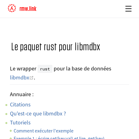
rmw.link
Le paquet rust pour libmdbx
Le wrapper
pour la base de données
rust
Ouvrir dans une nouvelle fenêtre
libmdbx
.
Annuaire :
Citations
Qu'est-ce que libmdbx ?
Tutoriels
Comment exécuter l'exemple
Exemple 1 : écrire set(key,val) et lire .get(key)