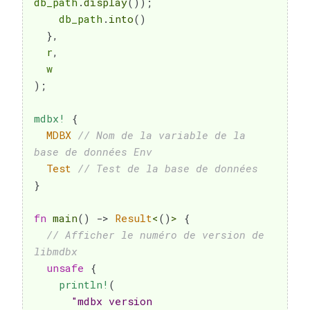
db_path
.
display
(
)
)
;
    db_path
.
into
(
)
}
,
  r
,
)
;
mdbx!
{
MDBX
// Nom de la variable de la 
base de données Env
Test
// Test de la base de données
}
fn
main
(
)
->
Result
<
(
)
>
{
// Afficher le numéro de version de 
libmdbx
unsafe
{
println!
(
"mdbx version 