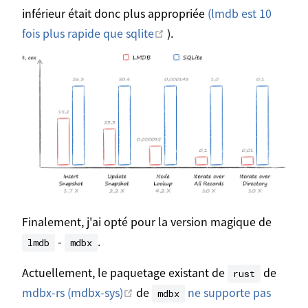
inférieur était donc plus appropriée
(lmdb est 10
Ouvrir dans une nouvelle fe
fois plus rapide que sqlite
).
Finalement, j'ai opté pour la version magique de
-
.
lmdb
mdbx
Actuellement, le paquetage existant de
de
rust
Ouvrir dans une nouvelle fenêtre
mdbx-rs (mdbx-sys)
de
ne supporte pas
mdbx