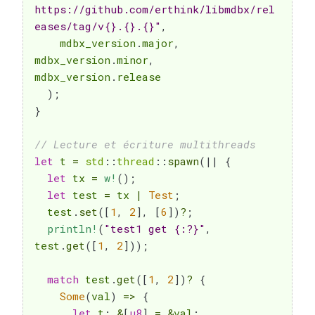
https://github.com/erthink/libmdbx/rel
eases/tag/v{}.{}.{}"
,
    mdbx_version
.
major
,
mdbx_version
.
minor
,
mdbx_version
.
release

)
;
}
// Lecture et écriture multithreads
let
 t 
=
std
::
thread
::
spawn
(
|
|
{
let
 tx 
=
w!
(
)
;
let
 test 
=
 tx 
|
Test
;
  test
.
set
(
[
1
,
2
]
,
[
6
]
)
?
;
println!
(
"test1 get {:?}"
,
test
.
get
(
[
1
,
2
]
)
)
;
match
 test
.
get
(
[
1
,
2
]
)
?
{
Some
(
val
)
=>
{
let
 t
:
&
[
u8
]
=
&
val
;