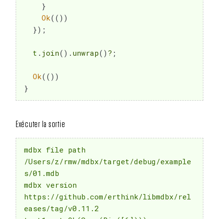
}
Ok
(
(
)
)
}
)
;
  t
.
join
(
)
.
unwrap
(
)
?
;
Ok
(
(
)
)
}
Exécuter la sortie
mdbx file path 
/Users/z/rmw/mdbx/target/debug/example
s/01.mdb

mdbx version 
https://github.com/erthink/libmdbx/rel
eases/tag/v0.11.2
