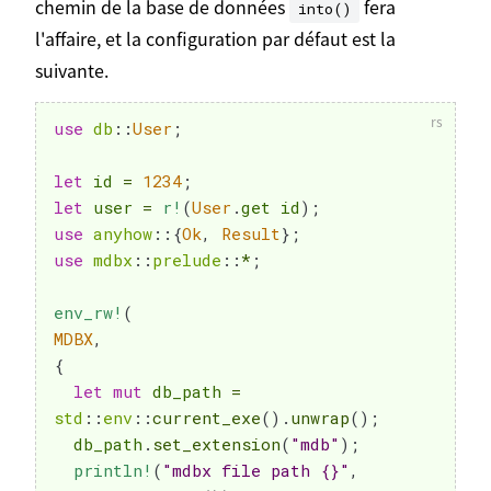
chemin de la base de données
fera
into()
l'affaire, et la configuration par défaut est la
suivante.
use
db
::
User
;
let
 id 
=
1234
;
let
 user 
=
r!
(
User
.
get id
)
;
use
anyhow
::
{
Ok
,
Result
}
;
use
mdbx
::
prelude
::
*
;
env_rw!
(
MDBX
,
{
let
mut
 db_path 
=
std
::
env
::
current_exe
(
)
.
unwrap
(
)
;
  db_path
.
set_extension
(
"mdb"
)
;
println!
(
"mdbx file path {}"
,