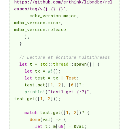
https://github.com/erthink/libmdbx/rel
eases/tag/v{}.{}.{}"
,
      mdbx_version
.
major
,
mdbx_version
.
minor
,
mdbx_version
.
release

)
;
}
// Lecture et écriture multithreads
let
 t 
=
std
::
thread
::
spawn
(
|
|
{
let
 tx 
=
w!
(
)
;
let
 test 
=
 tx 
|
Test
;
    test
.
set
(
[
1
,
2
]
,
[
6
]
)
?
;
println!
(
"test1 get {:?}"
,
test
.
get
(
[
1
,
2
]
)
)
;
match
 test
.
get
(
[
1
,
2
]
)
?
{
Some
(
val
)
=>
{
let
 t
:
&
[
u8
]
=
&
val
;