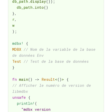
db_path
.
display
(
)
)
;
  db_path
.
into
(
)
}
,
r
,
)
;
mdbx!
{
MDBX
// Nom de la variable de la base 
de données Env
Test
// Test de la base de données
}
fn
main
(
)
->
Result
<
(
)
>
{
// Afficher le numéro de version de 
libmdbx
unsafe
{
println!
(
"mdbx version 