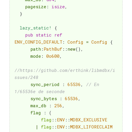
    pagesize
:
isize
,
}
lazy_static!
{
pub
static
ref
ENV_CONFIG_DEFAULT
:
Config
=
Config
{
      path
:
PathBuf
::
new
(
)
,
      mode
:
0o600
,
//https://github.com/erthink/libmdbx/i
ssues/248
      sync_period 
:
65536
,
// En 
1/65536e de seconde
      sync_bytes 
:
65536
,
      max_db 
:
256
,
      flag 
:
(
flag
::
ENV
::
MDBX_EXCLUSIVE
|
flag
::
ENV
::
MDBX_LIFORECLAIM