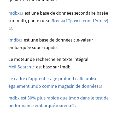
Ouvrir dans une nouvelle fenêtre
mdbx
est une base de données secondaire basée
sur lmdb, par le russe
Леонид Юрьев (Leonid Yuriev)
Ouvrir dans une nouvelle fenêtre
.
Ouvrir dans une nouvelle fenêtre
lmdb
est une base de données clé-valeur
embarquée super rapide.
Le moteur de recherche en texte intégral
Ouvrir dans une nouvelle fenêtre
MeiliSearch
est basé sur lmdb.
Le cadre d'apprentissage profond caffe utilise
Ouvrir 
également lmdb comme magasin de données
.
mdbx est 30% plus rapide que lmdb dans le test de
Ouvrir dans une nouv
performance embarqué ioarena
.