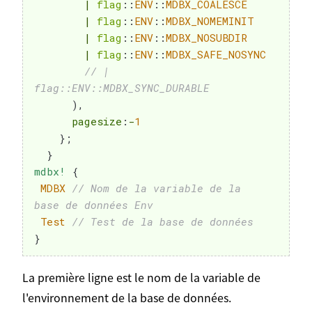
|
flag
::
ENV
::
MDBX_COALESCE
|
flag
::
ENV
::
MDBX_NOMEMINIT
|
flag
::
ENV
::
MDBX_NOSUBDIR
|
flag
::
ENV
::
MDBX_SAFE_NOSYNC
// | 
flag::ENV::MDBX_SYNC_DURABLE
)
,
      pagesize
:
-
1
}
;
}
mdbx!
{
MDBX
// Nom de la variable de la 
base de données Env
Test
// Test de la base de données
}
La première ligne est le nom de la variable de
l'environnement de la base de données.