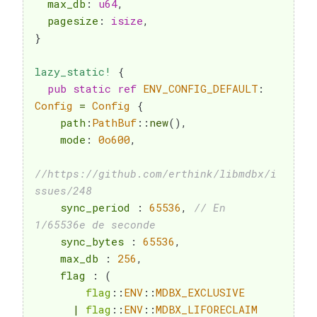
  max_db
:
u64
,
  pagesize
:
isize
,
}
lazy_static!
{
pub
static
ref
ENV_CONFIG_DEFAULT
:
Config
=
Config
{
    path
:
PathBuf
::
new
(
)
,
    mode
:
0o600
,
//https://github.com/erthink/libmdbx/i
ssues/248
    sync_period 
:
65536
,
// En 
1/65536e de seconde
    sync_bytes 
:
65536
,
    max_db 
:
256
,
    flag 
:
(
flag
::
ENV
::
MDBX_EXCLUSIVE
|
flag
::
ENV
::
MDBX_LIFORECLAIM