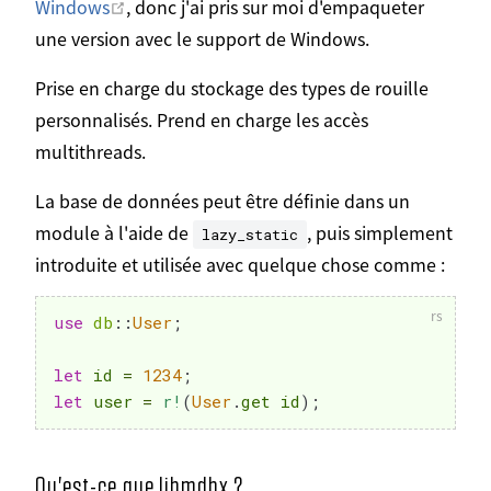
Ouvrir dans une nouvelle fenêtre
Windows
, donc j'ai pris sur moi d'empaqueter
une version avec le support de Windows.
Prise en charge du stockage des types de rouille
personnalisés. Prend en charge les accès
multithreads.
La base de données peut être définie dans un
module à l'aide de
, puis simplement
lazy_static
introduite et utilisée avec quelque chose comme :
use
db
::
User
;
let
 id 
=
1234
;
let
 user 
=
r!
(
User
.
get id
)
;
Qu'est-ce que libmdbx ?