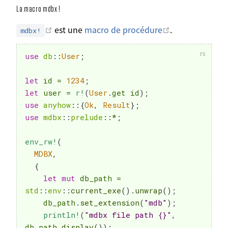
La macro mdbx !
Ouvrir dans une nouvelle fenêtre
Ouvrir dans un
est une
macro de procédure
.
mdbx!
use
db
::
User
;
let
 id 
=
1234
;
let
 user 
=
r!
(
User
.
get id
)
;
use
anyhow
::
{
Ok
,
Result
}
;
use
mdbx
::
prelude
::
*
;
env_rw!
(
MDBX
,
{
let
mut
 db_path 
=
std
::
env
::
current_exe
(
)
.
unwrap
(
)
;
    db_path
.
set_extension
(
"mdb"
)
;
println!
(
"mdbx file path {}"
,
db_path
.
display
(
)
)
;