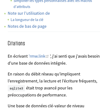
Simplifier les types personnalisés avec les macros
d'attributs
Note sur l'utilisation de
La longueur de la clé
Notes de bas de page
Citations
Ouvrir dans une nouvelle fenêtr
En écrivant
'rmw.link
', j'ai senti que j'avais besoin
d'une base de données intégrée.
En raison du débit réseau qu'impliquent
l'enregistrement, la lecture et l'écriture fréquents,
était trop avancé pour les
sqlite3
préoccupations de performance.
Une base de données clé-valeur de niveau