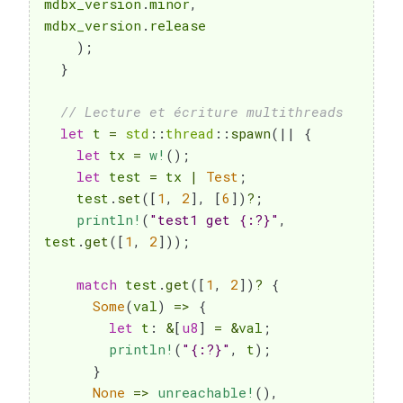
mdbx_version
.
minor
,
mdbx_version
.
release

)
;
}
// Lecture et écriture multithreads
let
 t 
=
std
::
thread
::
spawn
(
|
|
{
let
 tx 
=
w!
(
)
;
let
 test 
=
 tx 
|
Test
;
    test
.
set
(
[
1
,
2
]
,
[
6
]
)
?
;
println!
(
"test1 get {:?}"
,
test
.
get
(
[
1
,
2
]
)
)
;
match
 test
.
get
(
[
1
,
2
]
)
?
{
Some
(
val
)
=>
{
let
 t
:
&
[
u8
]
=
&
val
;
println!
(
"{:?}"
,
 t
)
;
}
None
=>
unreachable!
(
)
,