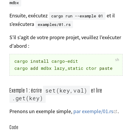
mdbx
Ensuite, exécutez
et il
cargo run --example 01
s'exécutera
examples/01.rs
S'il s'agit de votre propre projet, veuillez l'exécuter
d'abord :
cargo 
install
 cargo-edit

cargo 
add
 mdbx lazy_static ctor 
paste
set(key,val)
Exemple 1 : écrire
et lire
.get(key)
Ouvrir
Prenons un exemple simple,
par exemple/01.rs
.
Code