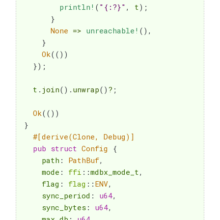
println!
(
"{:?}"
,
 t
)
;
}
None
=>
unreachable!
(
)
,
}
Ok
(
(
)
)
}
)
;
  t
.
join
(
)
.
unwrap
(
)
?
;
Ok
(
(
)
)
}
#[derive(Clone, Debug)]
pub
struct
Config
{
    path
:
PathBuf
,
    mode
:
ffi
::
mdbx_mode_t
,
    flag
:
flag
::
ENV
,
    sync_period
:
u64
,
    sync_bytes
:
u64
,
    max_db
:
u64
,