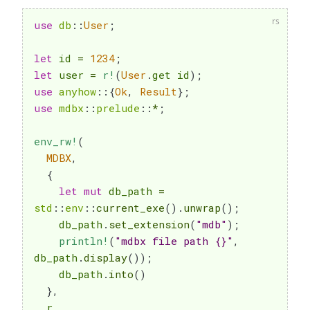
use
db
::
User
;
let
 id 
=
1234
;
let
 user 
=
r!
(
User
.
get id
)
;
use
anyhow
::
{
Ok
,
Result
}
;
use
mdbx
::
prelude
::
*
;
env_rw!
(
MDBX
,
{
let
mut
 db_path 
=
std
::
env
::
current_exe
(
)
.
unwrap
(
)
;
    db_path
.
set_extension
(
"mdb"
)
;
println!
(
"mdbx file path {}"
,
db_path
.
display
(
)
)
;
    db_path
.
into
(
)
}
,
  r
,