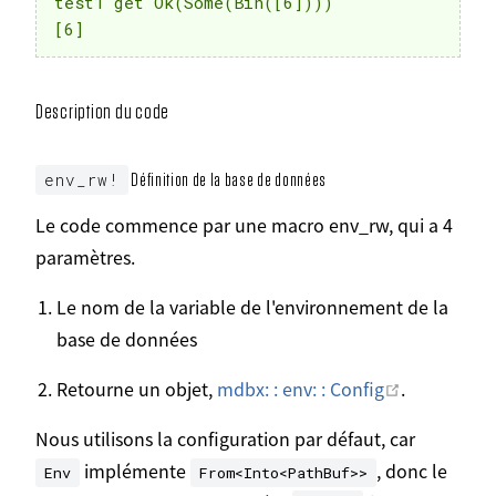
test1 get Ok(Some(Bin([6])))

Description du code
env_rw!
Définition de la base de données
Le code commence par une macro env_rw, qui a 4
paramètres.
Le nom de la variable de l'environnement de la
base de données
Ouvrir dans
Retourne un objet,
mdbx: : env: : Config
.
Nous utilisons la configuration par défaut, car
implémente
, donc le
Env
From<Into<PathBuf>>