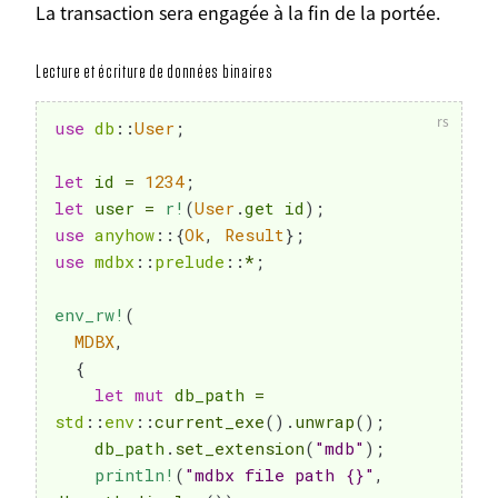
La transaction sera engagée à la fin de la portée.
Lecture et écriture de données binaires
use
db
::
User
;
let
 id 
=
1234
;
let
 user 
=
r!
(
User
.
get id
)
;
use
anyhow
::
{
Ok
,
Result
}
;
use
mdbx
::
prelude
::
*
;
env_rw!
(
MDBX
,
{
let
mut
 db_path 
=
std
::
env
::
current_exe
(
)
.
unwrap
(
)
;
    db_path
.
set_extension
(
"mdb"
)
;
println!
(
"mdbx file path {}"
,