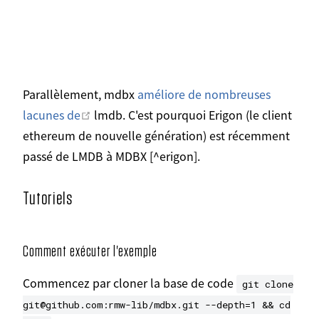
Parallèlement, mdbx
améliore de nombreuses
Ouvrir dans une nouvelle fenêtre
lacunes de
lmdb. C'est pourquoi Erigon (le client
ethereum de nouvelle génération) est récemment
passé de LMDB à MDBX [^erigon].
Tutoriels
Comment exécuter l'exemple
Commencez par cloner la base de code
git clone
git@github.com:rmw-lib/mdbx.git --depth=1 && cd