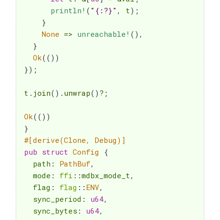
println!
(
"{:?}"
,
 t
)
;
}
None
=>
unreachable!
(
)
,
}
Ok
(
(
)
)
}
)
;
t
.
join
(
)
.
unwrap
(
)
?
;
Ok
(
(
)
)
}
#[derive(Clone, Debug)]
pub
struct
Config
{
  path
:
PathBuf
,
  mode
:
ffi
::
mdbx_mode_t
,
  flag
:
flag
::
ENV
,
  sync_period
:
u64
,
  sync_bytes
:
u64
,