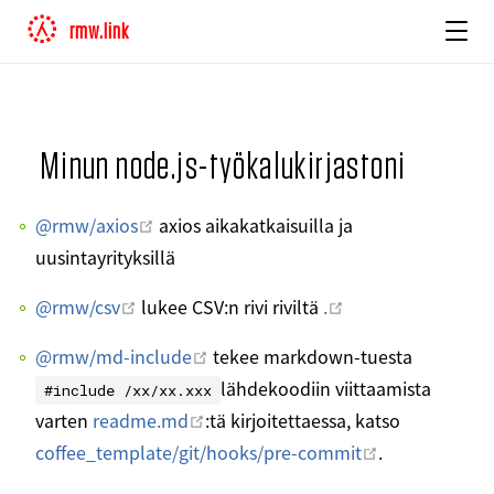
rmw.link
Minun node.js-työkalukirjastoni
Avaa uudessa ikkunassa
@rmw/axios
axios aikakatkaisuilla ja
uusintayrityksillä
Avaa uudessa ikkunassa
Avaa uudessa ikk
@rmw/csv
lukee CSV:n rivi riviltä
.
Avaa uudessa ikkunassa
@rmw/md-include
tekee markdown-tuesta
lähdekoodiin viittaamista
#include /xx/xx.xxx
Avaa uudessa ikkunassa
varten
readme.md
:tä kirjoitettaessa, katso
Avaa uudessa
coffee_template/git/hooks/pre-commit
.