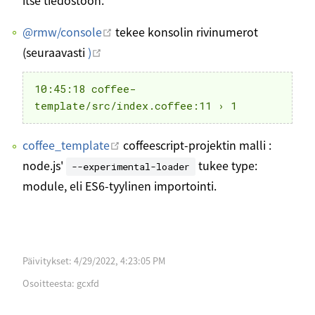
Avaa uudessa ikkunassa
@rmw/console
tekee konsolin rivinumerot
Avaa uudessa ikkunassa
(seuraavasti
)
10:45:18 coffee-
Avaa uudessa ikkunassa
coffee_template
coffeescript-projektin malli :
node.js'
tukee type:
--experimental-loader
module, eli ES6-tyylinen importointi.
Päivitykset:
4/29/2022, 4:23:05 PM
Osoitteesta:
gcxfd